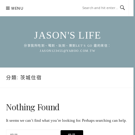
Skip
MENU
to
content
JASON'S LIFE
分享我所吃到、喝到、玩到、樂到LET'S GO 邀約來信：
JASON123455@YAHOO.COM.TW
分類:
茨城住宿
Nothing Found
It seems we can’t find what you’re looking for. Perhaps searching can help.
搜