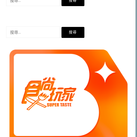
尋
關
鍵
字:
搜
尋
關
鍵
字: