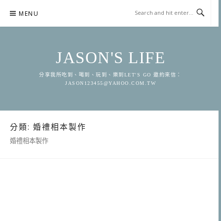
Skip
MENU
to
content
JASON'S LIFE
分享我所吃到、喝到、玩到、樂到LET'S GO 邀約來信：
JASON123455@YAHOO.COM.TW
分類:
婚禮相本製作
婚禮相本製作