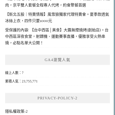
肉，京平雙人套餐全程專人代烤，約會聚餐首選
【新北五股｜特賣情報】風雪狼獨家代理特賣會。夏季款透氣
冰絲上衣，四件只要1000元
受保護的內容: 【台中西區│美食】大醬無煙燒烤(創始店)。台
中西區深夜食堂，射鏢機、運動賽事直播，優雅享受火熱串
燒，必點名單大公開！
GA4瀏覽人氣
線上人數：7
累積人氣：23,755,771
PRIVACY-POLICY-2
隱私權政策-2