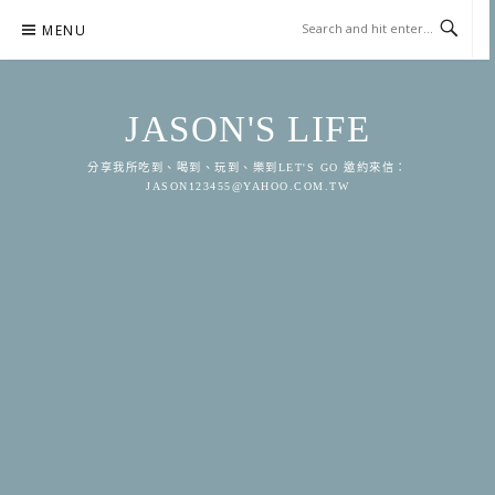
Skip
MENU
to
content
JASON'S LIFE
分享我所吃到、喝到、玩到、樂到LET'S GO 邀約來信：
JASON123455@YAHOO.COM.TW