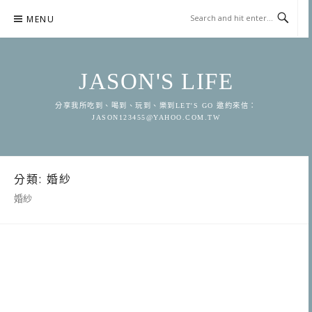
Skip
MENU
to
content
JASON'S LIFE
分享我所吃到、喝到、玩到、樂到LET'S GO 邀約來信：
JASON123455@YAHOO.COM.TW
分類:
婚紗
婚紗