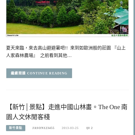
夏天來臨，來去高山避避暑吧!! 來到如歐洲般的莊園 『山上
人家森林農場』 之前看到其他…
CONTINUE READING
【新竹│景點】走進中國山林畫。The One 南
園人文休閒客棧
新竹景點
JASON123455
2013-03-25
2