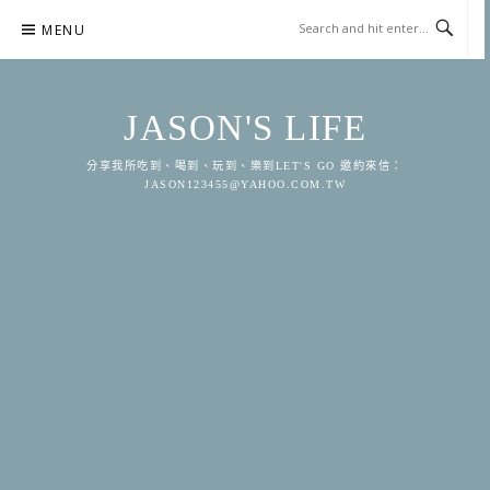
Skip
MENU
to
content
JASON'S LIFE
分享我所吃到、喝到、玩到、樂到LET'S GO 邀約來信：
JASON123455@YAHOO.COM.TW