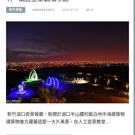
新竹景點
JASON123455
2016-07-05
4
新竹湖口夜景餐廳，新開於湖口半山腰的藍白地中海建築物
建築物後方藏著這麼一大片美景，在人工造景教堂…