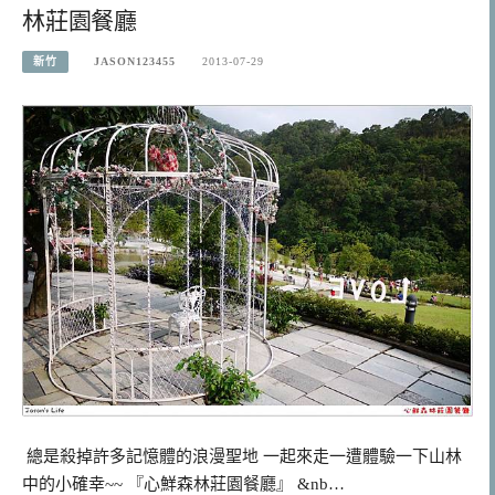
林莊園餐廳
新竹
JASON123455
2013-07-29
總是殺掉許多記憶體的浪漫聖地 一起來走一遭體驗一下山林
中的小確幸~~ 『心鮮森林莊園餐廳』 &nb…