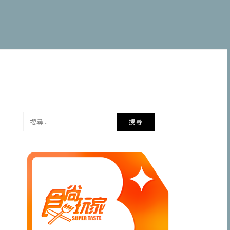
搜
尋
關
鍵
字: