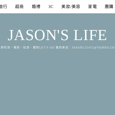
旅行
超商
婚禮
3C
美妝/美容
家電
團購
JASON'S LIFE
所吃到、喝到、玩到、樂到LET'S GO 邀約來信：
JASON123455@YAHOO.C