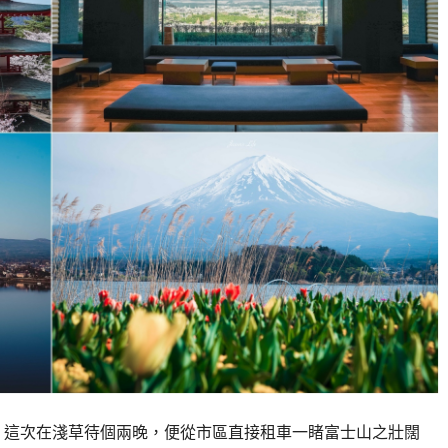
開 這次在淺草待個兩晚，便從市區直接租車一睹富士山之壯闊