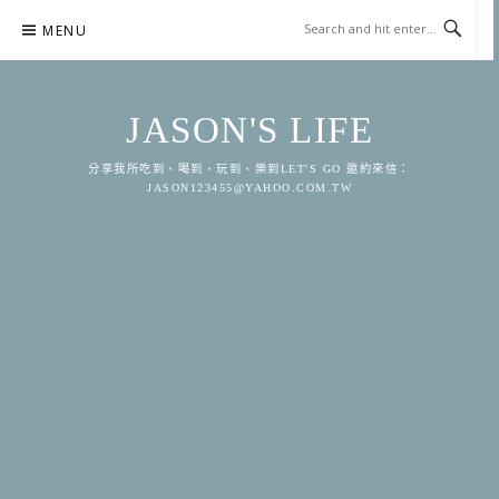
Skip
MENU
to
content
JASON'S LIFE
分享我所吃到、喝到、玩到、樂到LET'S GO 邀約來信：
JASON123455@YAHOO.COM.TW