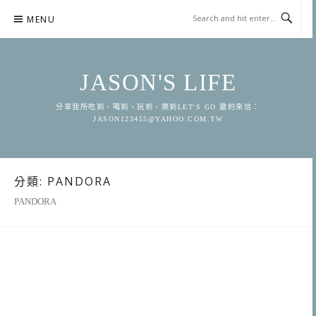
Skip
MENU
to
content
JASON'S LIFE
分享我所吃到、喝到、玩到、樂到LET'S GO 邀約來信：
JASON123455@YAHOO.COM.TW
分類:
PANDORA
PANDORA