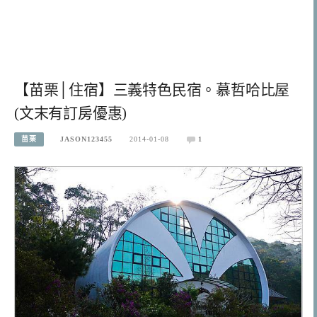
【苗栗│住宿】三義特色民宿。慕哲哈比屋
(文末有訂房優惠)
苗栗
JASON123455
2014-01-08
1