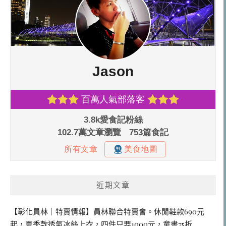
近期文章
【彰化員林｜特賣情報】員林聯合特賣會。休閒鞋款690元
起，夏季款透氣冰絲上衣，四件只要1000元，童書75折