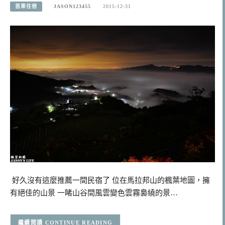
苗栗住宿
JASON123455
2015-12-31
好久沒有這麼推薦一間民宿了 位在馬拉邦山的楓葉地圖，擁
有絕佳的山景 一睹山谷間風雲變色雲霧裊繞的景…
CONTINUE READING