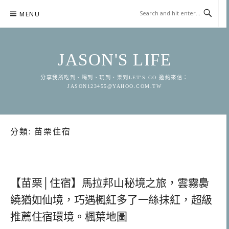
Skip
MENU
to
content
JASON'S LIFE
分享我所吃到、喝到、玩到、樂到LET'S GO 邀約來信：
JASON123455@YAHOO.COM.TW
分類:
苗栗住宿
【苗栗│住宿】馬拉邦山秘境之旅，雲霧裊
繞猶如仙境，巧遇楓紅多了一絲抹紅，超級
推薦住宿環境。楓葉地圖