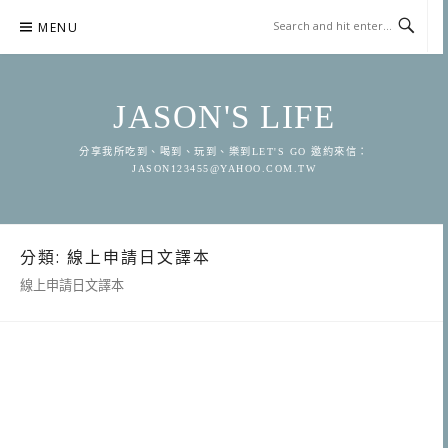
Skip
MENU
to
content
JASON'S LIFE
分享我所吃到、喝到、玩到、樂到LET'S GO 邀約來信：
JASON123455@YAHOO.COM.TW
分類:
線上申請日文譯本
線上申請日文譯本