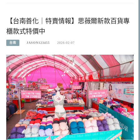
【台南善化｜特賣情報】思薇爾新款百貨專
櫃款式特價中
台南
JASON123455
2026-02-07