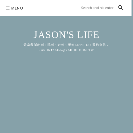
Skip
MENU
to
content
JASON'S LIFE
分享我所吃到、喝到、玩到、樂到LET'S GO 邀約來信：
JASON123455@YAHOO.COM.TW