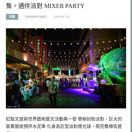
集。遇伴派對 MIXER PARTY
活動
JASON123455
2018-07-01
紅點文旅與世界藝術藝文活動再一發 舉辦封街派對，巨大的
裝置藝術預拌水泥車 化身為巨型派對燈光球，照亮整條街甚