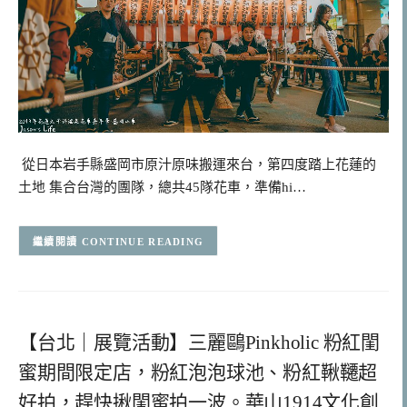
從日本岩手縣盛岡市原汁原味搬運來台，第四度踏上花蓮的
土地 集合台灣的團隊，總共45隊花車，準備hi…
CONTINUE READING
【台北｜展覽活動】三麗鷗Pinkholic 粉紅閨
蜜期間限定店，粉紅泡泡球池、粉紅鞦韆超
好拍，趕快揪閨蜜拍一波。華山1914文化創