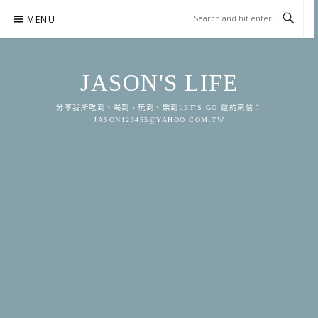
Skip
MENU
to
content
JASON'S LIFE
分享我所吃到、喝到、玩到、樂到LET'S GO 邀約來信：
JASON123455@YAHOO.COM.TW