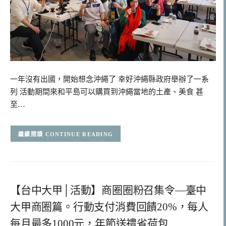
一年沒有出國，開始想念沖繩了 幸好沖繩縣政府舉辦了一系
列 活動期間來和平島可以購買到沖繩當地的土產、美食 甚
至…
CONTINUE READING
【台中大甲│活動】商圈圈粉召集令—臺中
大甲商圈篇。行動支付消費回饋20%，每人
每月最多1000元，年節送禮省荷包