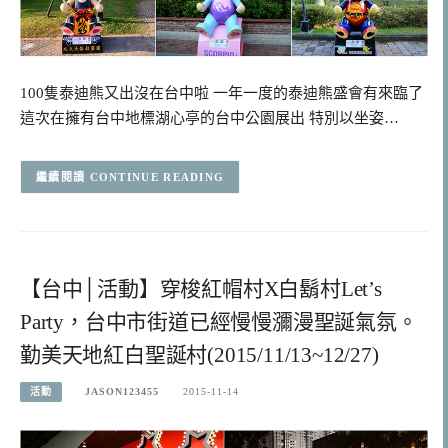
100隻泰迪熊又出沒在台中啦 一年一度的泰迪熊盛會有來臨了
這次在擁有台中地標湖心亭的台中公園展出 特別以坐姿…
CONTINUE READING
【台中│活動】穿梭紅帽村X白鬍村Let’s
Party，台中市街道已經慢慢瀰漫聖誕氣氛。
勤美天地紅白聖誕村(2015/11/13~12/27)
活動
JASON123455
2015-11-14