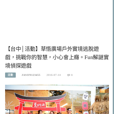
【台中│活動】草悟廣場戶外實境逃脫遊
戲，挑戰你的智慧，小心會上癮。Fun解謎實
境偵探遊戲
活動
JASON123455
2016-07-14
1