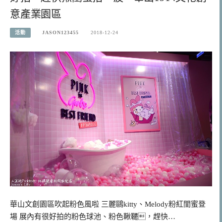
意產業園區
活動
JASON123455
2018-12-24
華山文創園區吹起粉色風啦 三麗鷗kitty、Melody粉紅閨蜜登
場 展內有很好拍的粉色球池、粉色鞦韆，趕快…