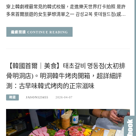
穿上韓劇裡最常見的韓式校服，走進樂天世界打卡拍照 是許
多來首爾旅遊的女生夢想清單之一 감성교복 롯데월드점(感…
CONTINUE READING
【韓國首爾｜美食】태초갈비 명동점(太初排
骨明洞店)。明洞韓牛烤肉開箱，超詳細評
測：古早味韓式烤肉的正宗滋味
韓國
JASON123455
2026-04-07