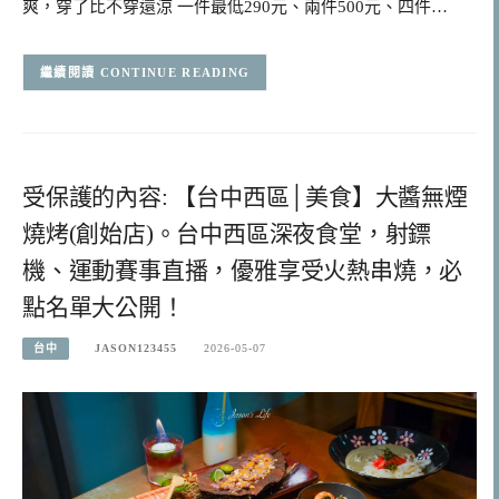
爽，穿了比不穿還涼 一件最低290元、兩件500元、四件…
CONTINUE READING
受保護的內容: 【台中西區│美食】大醬無煙
燒烤(創始店)。台中西區深夜食堂，射鏢
機、運動賽事直播，優雅享受火熱串燒，必
點名單大公開！
台中
JASON123455
2026-05-07