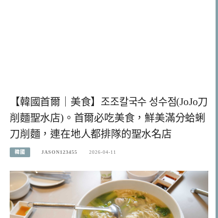
【韓國首爾｜美食】조조칼국수 성수점(JoJo刀
削麵聖水店)。首爾必吃美食，鮮美滿分蛤蜊
刀削麵，連在地人都排隊的聖水名店
韓國
JASON123455
2026-04-11