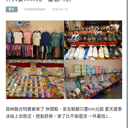
彰化
JASON123455
2026-07-31
員林聯合特賣會來了 休閒鞋、安全鞋都只要690元起 夏天當季
冰絲上衣款式，透氣舒爽，穿了比不穿還涼 一件最低2…