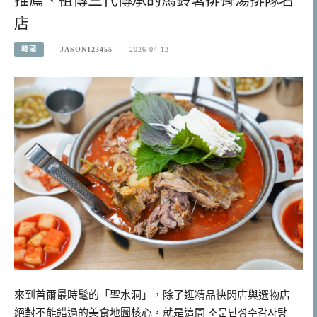
推薦、祖傳三代傳承的馬鈴薯排骨湯排隊名
店
韓國
JASON123455
2026-04-12
來到首爾最時髦的「聖水洞」，除了逛精品快閃店與選物店
絕對不能錯過的美食地圖核心，就是這間 소문난성수감자탕