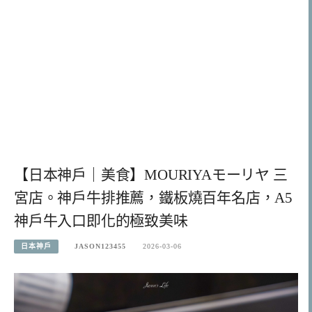
【日本神戶｜美食】MOURIYAモーリヤ 三
宮店。神戶牛排推薦，鐵板燒百年名店，A5
神戶牛入口即化的極致美味
日本神戶
JASON123455
2026-03-06