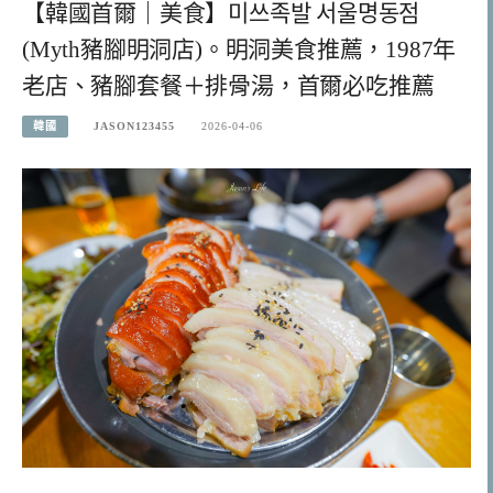
【韓國首爾｜美食】미쓰족발 서울명동점
(Myth豬腳明洞店)。明洞美食推薦，1987年
老店、豬腳套餐＋排骨湯，首爾必吃推薦
韓國
JASON123455
2026-04-06