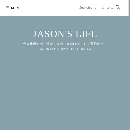
Skip
MENU
to
content
JASON'S LIFE
分享我所吃到、喝到、玩到、樂到LET'S GO 邀約來信：
JASON123455@YAHOO.COM.TW