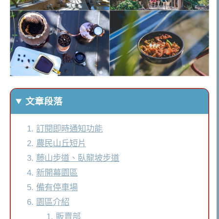
文章段落
訂閱即時通知功能
農民山丘短片
藤山步道、臥龍坡步道
新開幕園區
備有停車場
園區介紹
販賣部