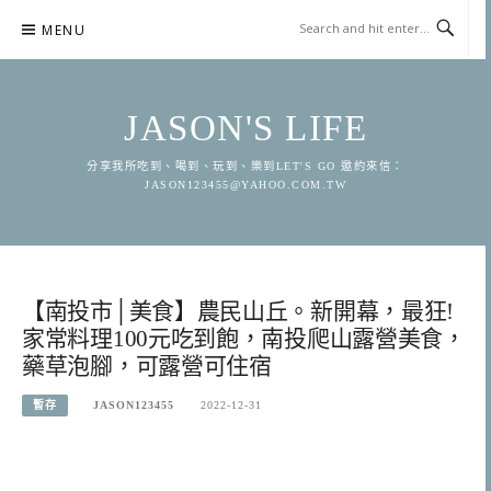
Skip
MENU
to
content
JASON'S LIFE
分享我所吃到、喝到、玩到、樂到LET'S GO 邀約來信：
JASON123455@YAHOO.COM.TW
【南投市│美食】農民山丘。新開幕，最狂!
家常料理100元吃到飽，南投爬山露營美食，
藥草泡腳，可露營可住宿
暫存
JASON123455
2022-12-31