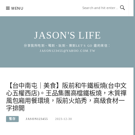
Skip
MENU
to
content
JASON'S LIFE
分享我所吃到、喝到、玩到、樂到LET'S GO 邀約來信：
JASON123455@YAHOO.COM.TW
【台中南屯｜美食】阪前和牛鐵板燒(台中文
心五權西店)。王品集團高檔鐵板燒，木質禪
風包廂用餐環境，阪前火焰秀，高級食材一
字排開
暫存
JASON123455
2023-12-30