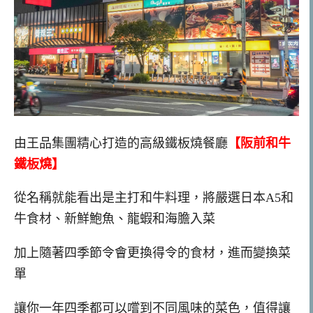
由王品集團精心打造的高級鐵板燒餐廳
【阪前和牛
鐵板燒】
從名稱就能看出是主打和牛料理，將嚴選日本A5和
牛食材、新鮮鮑魚、龍蝦和海膽入菜
加上隨著四季節令會更換得令的食材，進而變換菜
單
讓你一年四季都可以嚐到不同風味的菜色，值得讓