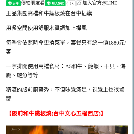
傳給朋友看
加入官方@LINE
王品集團高檔和牛鐵板燒在台中插旗
用餐空間使用舒服木質調加上禪風
每季會依照時令更換菜單，套餐只有統一價1880元/
客
一字排開使用高檔食材：A5和牛、龍蝦、干貝、海
膽、鮑魚等等
精湛的版前廚藝秀，不但味覺滿足，視覺上也很驚
艷
【阪前和牛鐵板燒(台中文心五權西店)】