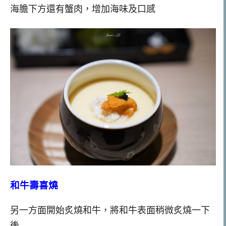
海膽下方還有蟹肉，增加海味及口感
和牛壽喜燒
另一方面開始炙燒和牛，將和牛表面稍微炙燒一下
後