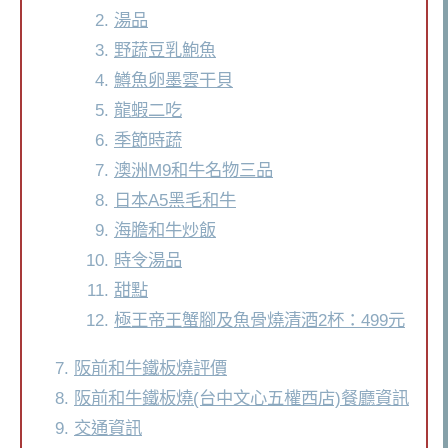
湯品
野蔬豆乳鮑魚
鱒魚卵墨雲干貝
龍蝦二吃
季節時蔬
澳洲M9和牛名物三品
日本A5黑毛和牛
海膽和牛炒飯
時令湯品
甜點
極王帝王蟹腳及魚骨燒清酒2杯：499元
阪前和牛鐵板燒評價
阪前和牛鐵板燒(台中文心五權西店)餐廳資訊
交通資訊