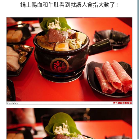
鍋上鴨血和牛肚看到就讓人食指大動了!!