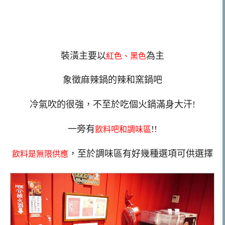
裝潢主要以
為主
紅色、黑色
象徵麻辣鍋的辣和窯鍋吧
冷氣吹的很強，不至於吃個火鍋滿身大汗!
一旁有
!!
飲料吧和調味區
，至於調味區有好幾種選項可供選擇
飲料是無限供應