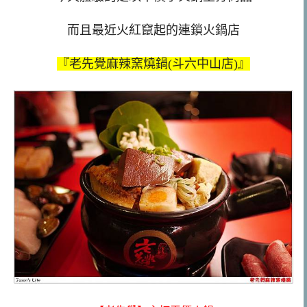
而且最近火紅竄起的連鎖火鍋店
『老先覺麻辣窯燒鍋(斗六中山店)』