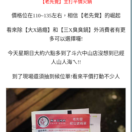
【老先覺】主打平價火鍋
價格位在110~135左右，相信【老先覺】的崛起
看來除【大X過癮】和【三X臭臭鍋】外消費者有更
多可以選擇囉!
今天星期日大約六點多到了斗六中山店沒想到已經
人山人海ㄟ!!
到了現場還須抽到候位單!看來平價打動不少人