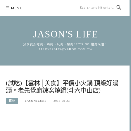
Skip
MENU
to
content
JASON'S LIFE
分享我所吃到、喝到、玩到、樂到LET'S GO 邀約來信：
JASON123455@YAHOO.COM.TW
(試吃)【雲林│美食】平價小火鍋 頂級好湯
頭。老先覺麻辣窯燒鍋(斗六中山店)
雲林
JASON123455
2013-09-23