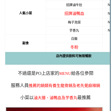
招牌滷牛肚
N
人氣小菜
招牌滷鴨血
N
梅子泡菜
N
芋香丸
N
白飯
副食
冬粉
店內提供飲料可無限暢飲
不過還是PO上店家的
給各位參閱
MENU
服務人員
推薦的鍋類有養生龍骨鍋及老先覺麻辣鍋
小菜以
最推薦
滷大腸、滷鴨血及芋香丸