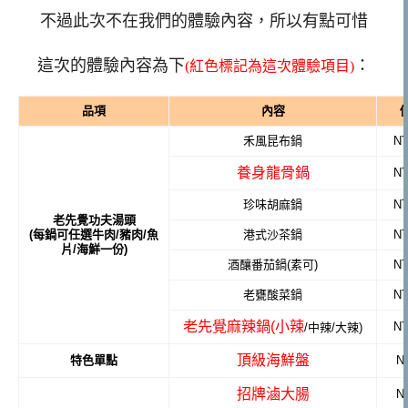
不過此次不在我們的體驗內容，所以有點可惜
這次的體驗內容為下
：
(紅色標記為這次體驗項目)
品項
內容
禾風昆布鍋
NT
養身龍骨鍋
NT
珍味胡麻鍋
NT
老先覺功夫湯頭
(每鍋可任選牛肉/豬肉/魚
港式沙茶鍋
NT
片/海鮮一份)
酒釀番茄鍋(素可)
NT
老甕酸菜鍋
NT
老先覺麻辣鍋(小辣
NT
/中辣/大辣)
頂級海鮮盤
特色單點
N
招牌滷大腸
N