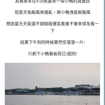
其實原本在9/20就要來一探小鴨的真面目
但是天兔颱風來搗亂，將小鴨洩氣躲颱風
想說當天天氣還不錯碰碰運氣看會不會來得及看一
下
結果下午到的時候果然空蕩蕩一片!
只剩下小鴨看板而已!超冏!