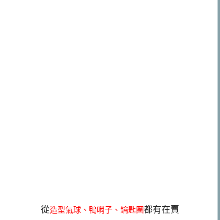
從
都有在賣
造型氣球、鴨哨子、鑰匙圈