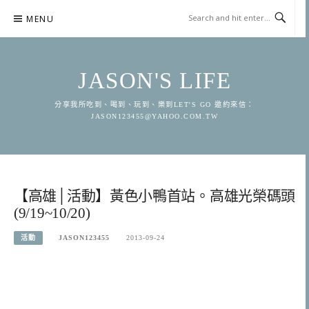
Skip
MENU
to
content
JASON'S LIFE
分享我所吃到、喝到、玩到、樂到LET'S GO 邀約來信：
JASON123455@YAHOO.COM.TW
【高雄│活動】黃色小鴨首站。高雄光榮碼頭
(9/19~10/20)
活動
JASON123455
2013-09-24