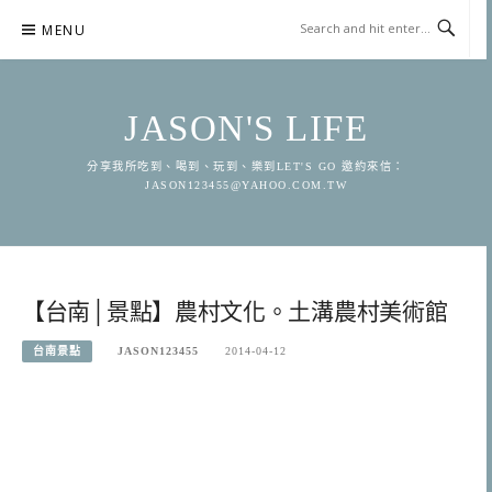
Skip
MENU
to
content
JASON'S LIFE
分享我所吃到、喝到、玩到、樂到LET'S GO 邀約來信：
JASON123455@YAHOO.COM.TW
【台南│景點】農村文化。土溝農村美術館
台南景點
JASON123455
2014-04-12