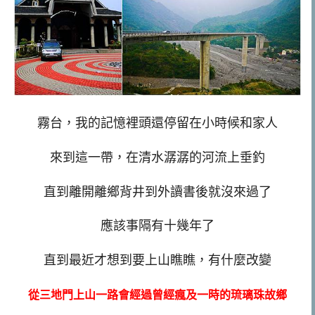
霧台，我的記憶裡頭還停留在小時候和家人
來到這一帶，在清水潺潺的河流上垂釣
直到離開離鄉背井到外讀書後就沒來過了
應該事隔有十幾年了
直到最近才想到要上山瞧瞧，有什麼改變
從三地門上山一路會經過曾經瘋及一時的琉璃珠故鄉