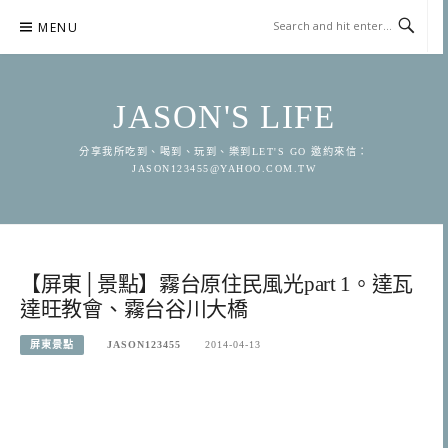
Skip
MENU
to
content
JASON'S LIFE
分享我所吃到、喝到、玩到、樂到LET'S GO 邀約來信：
JASON123455@YAHOO.COM.TW
【屏東│景點】霧台原住民風光part 1。達瓦
達旺教會、霧台谷川大橋
屏東景點
JASON123455
2014-04-13