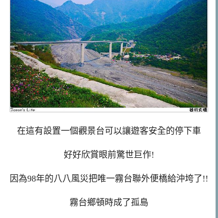
在這有設置一個觀景台可以讓遊客安全的停下車
好好欣賞眼前驚世巨作!
因為98年的八八風災把唯一霧台聯外便橋給沖垮了!!
霧台鄉頓時成了孤島