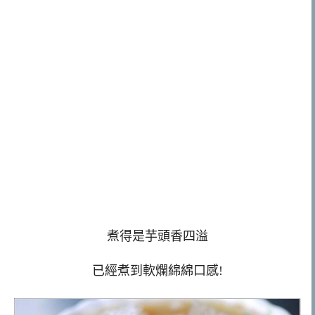
煮得是芋頭香四溢
已經煮到軟爛綿綿口感!