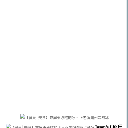
Jason’s Life玩