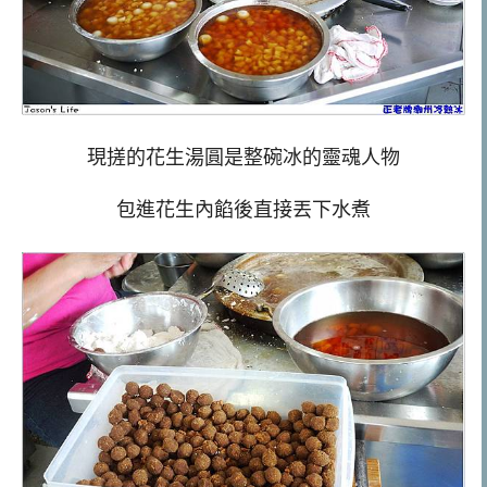
現搓的花生湯圓是整碗冰的靈魂人物
包進花生內餡後直接丟下水煮