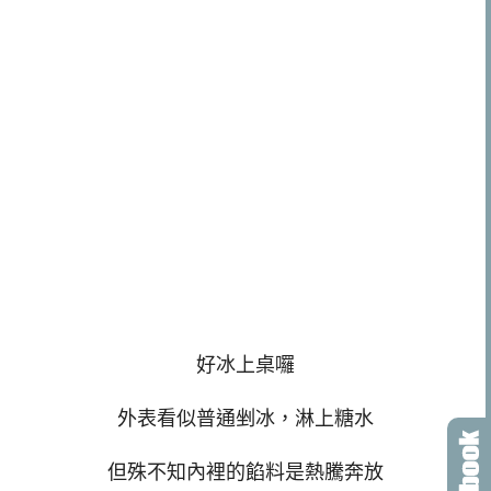
好冰上桌囉
外表看似普通剉冰，淋上糖水
但殊不知內裡的餡料是熱騰奔放