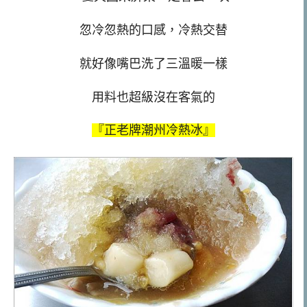
忽冷忽熱的口感，冷熱交替
就好像嘴巴洗了三溫暖一樣
用料也超級沒在客氣的
『正老牌潮州冷熱冰』