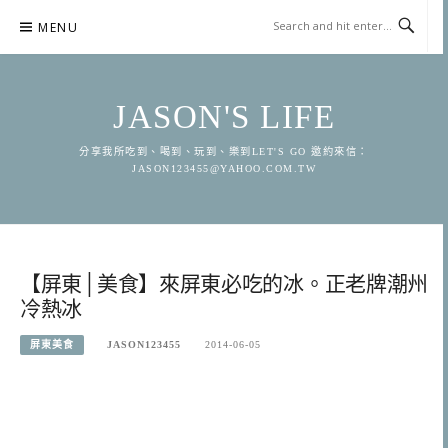
Skip
MENU
to
content
JASON'S LIFE
分享我所吃到、喝到、玩到、樂到LET'S GO 邀約來信：
JASON123455@YAHOO.COM.TW
【屏東│美食】來屏東必吃的冰。正老牌潮州
冷熱冰
屏東美食
JASON123455
2014-06-05