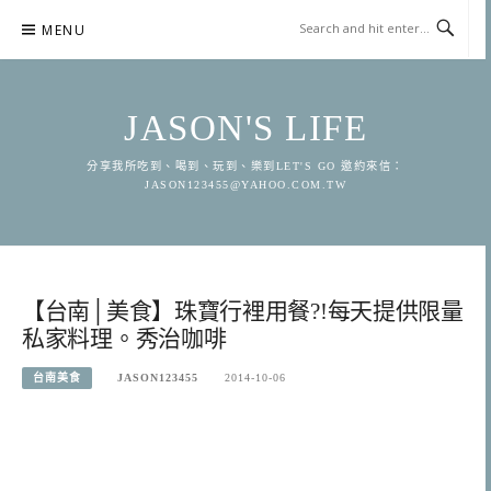
Skip
MENU
to
content
JASON'S LIFE
分享我所吃到、喝到、玩到、樂到LET'S GO 邀約來信：
JASON123455@YAHOO.COM.TW
【台南│美食】珠寶行裡用餐?!每天提供限量
私家料理。秀治咖啡
台南美食
JASON123455
2014-10-06