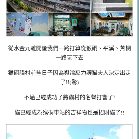
從水金九離開後我們一路打算從猴硐、平溪、菁桐
一路玩下去
猴硐貓村前些日子因為與論壓力讓貓夫人決定出走
了!!(驚)
不過已經成功了將貓村的名聲打響了!
貓已經成為猴硐車站的吉祥物也是招財貓了!!