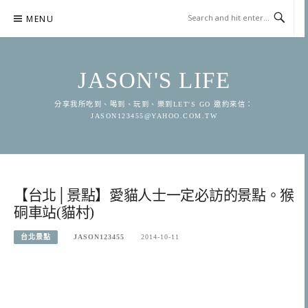
Skip
MENU
to
content
JASON'S LIFE
分享我所吃到、喝到、玩到、樂到LET'S GO 邀約來信：
JASON123455@YAHOO.COM.TW
【台北│景點】愛貓人士一定必訪的景點。猴
硐車站(貓村)
台北景點
JASON123455
2014-10-11