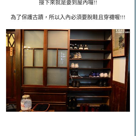
接下來就是要到屋內囉!!
為了保護古蹟，所以入內必須要脫鞋且穿襪喔!!!