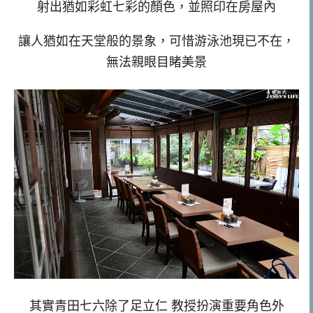
射出猶如彩虹七彩的顏色，並照印在房屋內
讓人猶如在天堂般的景象，可惜游泳池現已不在，
無法親眼目睹美景
其實青田七六除了足立仁 教授扮演重要角色外