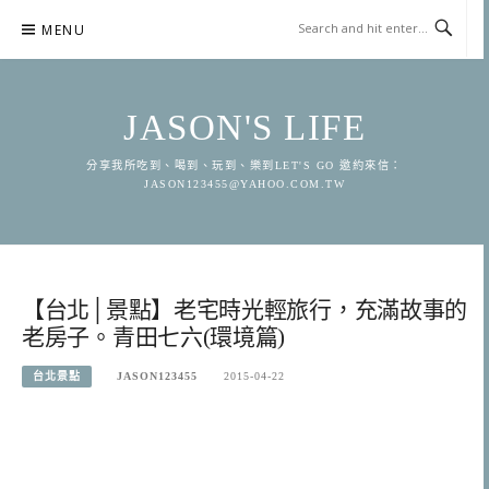
Skip
MENU
to
content
JASON'S LIFE
分享我所吃到、喝到、玩到、樂到LET'S GO 邀約來信：
JASON123455@YAHOO.COM.TW
【台北│景點】老宅時光輕旅行，充滿故事的
老房子。青田七六(環境篇)
台北景點
JASON123455
2015-04-22