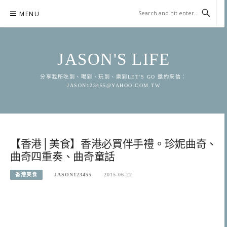
Skip
MENU
to
content
JASON'S LIFE
分享我所吃到、喝到、玩到、樂到LET'S GO 邀約來信：
JASON123455@YAHOO.COM.TW
【香港│美食】香港必買伴手禮。珍妮曲奇、
曲奇四重奏、曲奇童話
香港美食
JASON123455
2015-06-22