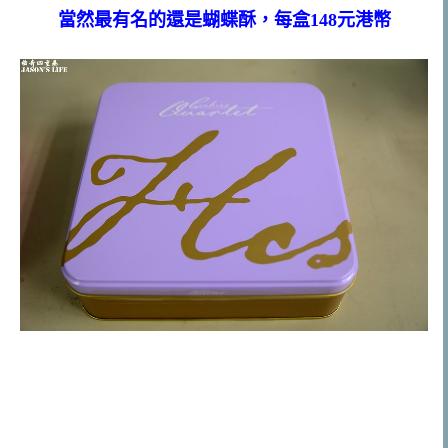
當然最有名的還是蝴蝶酥，每盒148元港幣