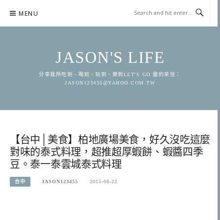
Skip
MENU
to
content
JASON'S LIFE
分享我所吃到、喝到、玩到、樂到LET'S GO 邀約來信：
JASON123455@YAHOO.COM.TW
【台中│美食】柏地廣場美食，好久沒吃這麼
對味的泰式料理，超推超厚蝦餅、蝦醬四季
豆。泰一泰雲城泰式料理
台中
JASON123455
2015-08-22