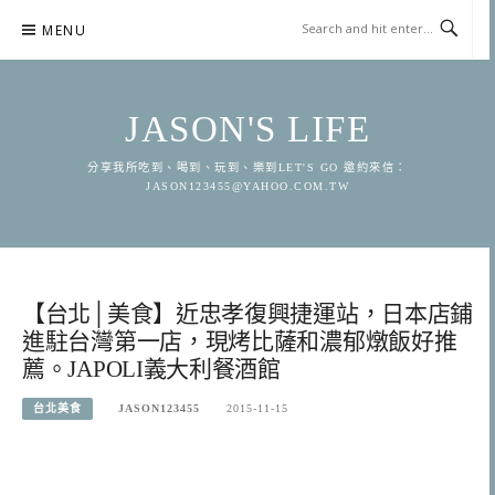
Skip
MENU
to
content
JASON'S LIFE
分享我所吃到、喝到、玩到、樂到LET'S GO 邀約來信：
JASON123455@YAHOO.COM.TW
【台北│美食】近忠孝復興捷運站，日本店鋪
進駐台灣第一店，現烤比薩和濃郁燉飯好推
薦。JAPOLI義大利餐酒館
台北美食
JASON123455
2015-11-15