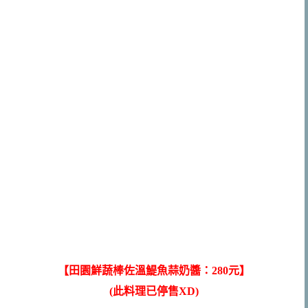
【田園鮮蔬棒佐溫鯷魚蒜奶醬：280元】
(此料理已停售XD)