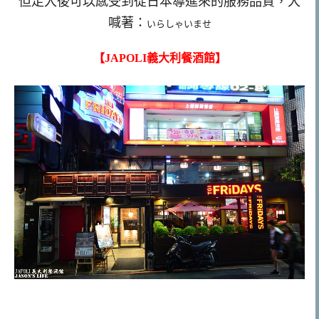
但走入後可以感受到從日本導進來的服務品質，大
喊著：
いらしゃいませ
【JAPOLI義大利餐酒館】