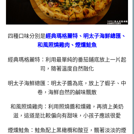
四種口味分別是
經典瑪格麗特、明太子海鮮總匯、
和風照燒雞肉、煙燻鮭魚
經典瑪格麗特：利用最單純的番茄鋪底放上一片起
司，隨著溫度自然融化
明太子海鮮總匯：明太子醬為底，放上了蝦子、中
卷，海鮮自然的鹹味飄散
和風照燒雞肉：利用照燒醬和燻雞，再擠上美奶
滋，這道是比較偏向有甜味，小孩子應該很愛
煙燻鮭魚：鮭魚配上黑橄欖和酸豆，飄著淡淡的煙