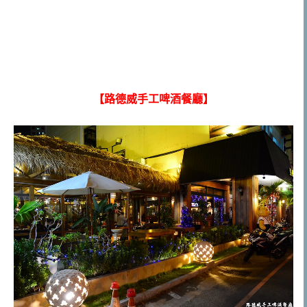
【路德威手工啤酒餐廳】