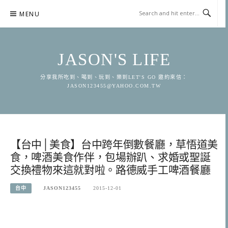
Skip
MENU
to
content
JASON'S LIFE
分享我所吃到、喝到、玩到、樂到LET'S GO 邀約來信：
JASON123455@YAHOO.COM.TW
【台中│美食】台中跨年倒數餐廳，草悟道美
食，啤酒美食作伴，包場辦趴、求婚或聖誕
交換禮物來這就對啦。路德威手工啤酒餐廳
台中
JASON123455
2015-12-01