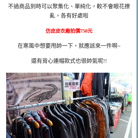
不過商品到時可以聚集化、單純化，較不會眼花撩
亂，各有好處啦
仿皮皮衣廠拍價750元
在寒風中想要甩帥一下，就應該來一件啊~
還有背心連帽款式也很帥氣呢!!