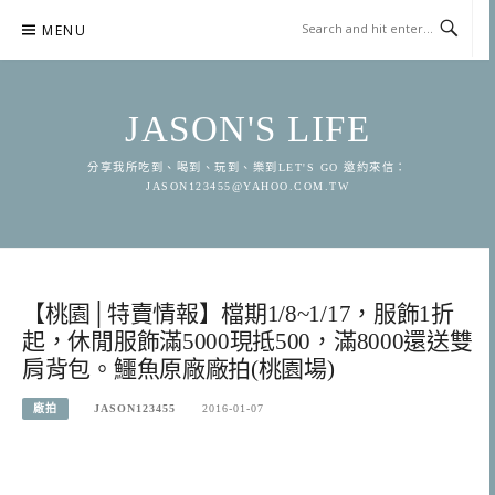
Skip
MENU
to
content
JASON'S LIFE
分享我所吃到、喝到、玩到、樂到LET'S GO 邀約來信：
JASON123455@YAHOO.COM.TW
【桃園│特賣情報】檔期1/8~1/17，服飾1折
起，休閒服飾滿5000現抵500，滿8000還送雙
肩背包。鱷魚原廠廠拍(桃園場)
廠拍
JASON123455
2016-01-07