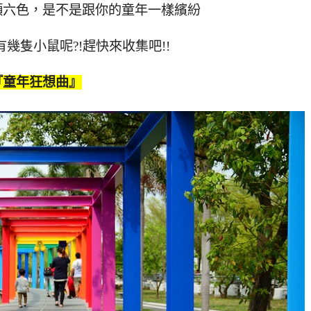
顏六色，是不是跟你的童年一樣繽紛
幾隻小鼠呢?!趕快來收集吧!!
『童年狂想曲』