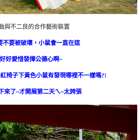
曲與不二良的合作藝術裝置
要不要被破壞，小鼠會一直在這
好好愛惜發揮公德心啊~
紅椅子下黃色小鼠有發現哪裡不一樣嗎?!
下來了~才開展第二天ㄟ~太誇張