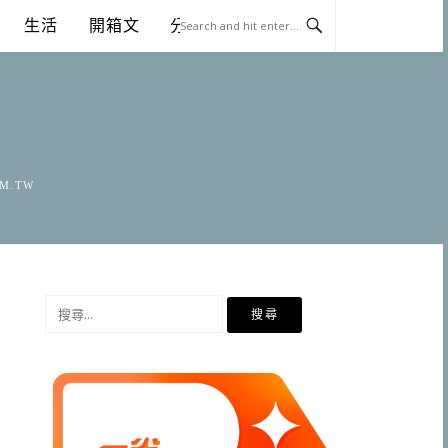
生活
開箱文
分享
OM.TW
搜
尋
關
鍵
字: