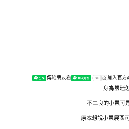
傳給朋友看
加入官方@
身為鼠迷怎
不二良的小鼠可是
原本想說小鼠展區