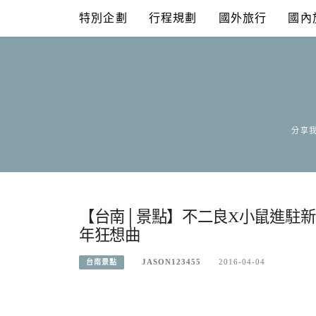
Skip
特別企劃
行程規劃
國外旅行
國內
to
content
分享我
【台南│景點】不二良X小鼠進駐
年狂想曲
JASON123455
2016-04-04
台南景點