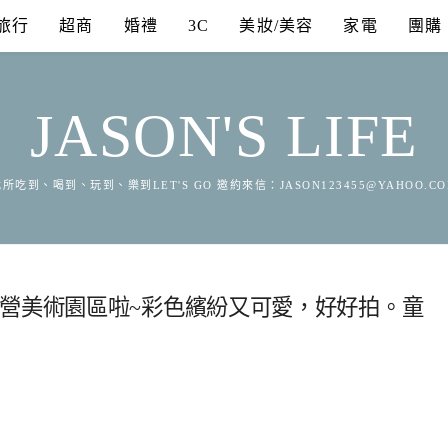
旅行
超商
婚禮
3C
美妝/美容
家電
團購
JASON'S LIFE
所吃到、喝到、玩到、樂到LET'S GO 邀約來信：
JASON123455@YAHOO.C
新營美術園區啦~彩色繽紛又可愛，好好拍。童