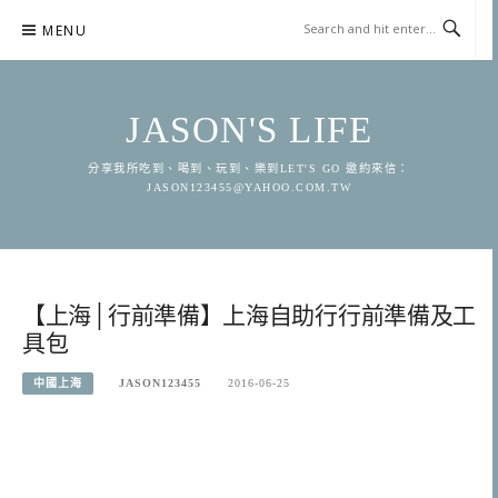
Skip
MENU
to
content
JASON'S LIFE
分享我所吃到、喝到、玩到、樂到LET'S GO 邀約來信：
JASON123455@YAHOO.COM.TW
【上海│行前準備】上海自助行行前準備及工
具包
中國上海
JASON123455
2016-06-25