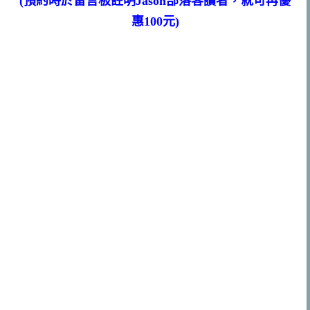
(預約時於留言板註明Jason部落客讀者，就可再優
惠100元)