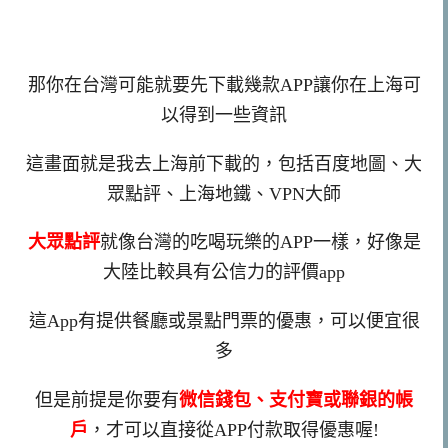
那你在台灣可能就要先下載幾款
APP
讓你在上海可
以得到一些資訊
這畫面就是我去上海前下載的，包括百度地圖、大
眾點評、上海地鐵、
VPN
大師
大眾點評
就像台灣的吃喝玩樂的
APP
一樣，好像是
大陸比較具有公信力的評價app
這App有提供餐廳或景點門票的優惠，可以便宜很
多
但是前提是你要有
微信錢包、支付寶
或聯銀的帳
戶
，才可以直接從
APP
付款取得優惠喔
!