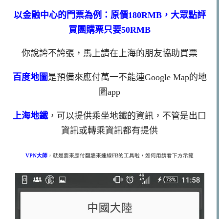
以金融中心的門票為例：原價
180RMB
，大眾點評
買團購票只要
50RMB
你說誇不誇張，馬上請在上海的朋友協助買票
百度地圖
是預備來應付萬一不能連
Google Map
的地
圖
app
上海地鐵
，可以提供乘坐地鐵的資訊，不管是出口
資訊或轉乘資訊都有提供
VPN
大師
，就是要來應付翻牆來連線
FB
的工具啦，如何用請看下方示範