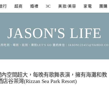
旅行
超商
婚禮
3C
美妝/美容
家電
團購
JASON'S LIFE
所吃到、喝到、玩到、樂到LET'S GO 邀約來信：
JASON123455@YAHOO.C
間內空間超大，每晚有歌舞表演，擁有海灘和教
izzan Sea Park Resort)