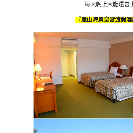
每天晚上大廳還會上
『麗山海景皇宮渡假酒店谷茶灣(