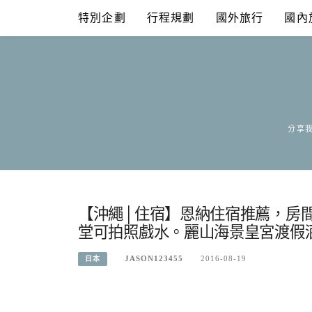
Skip
特別企劃
行程規劃
國外旅行
國內
to
content
分享我
【沖繩│住宿】恩納住宿推薦，房
堂可拍照戲水。麗山海景皇宮渡假酒店谷茶灣(R
JASON123455
2016-08-19
日本