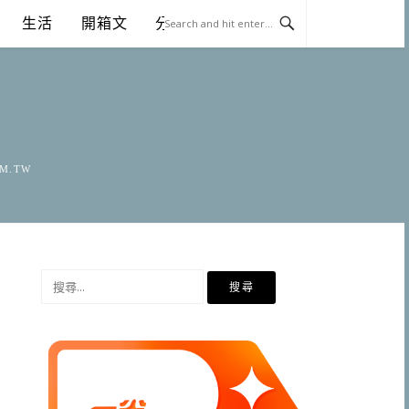
生活
開箱文
分享
OM.TW
搜
尋
關
鍵
字: