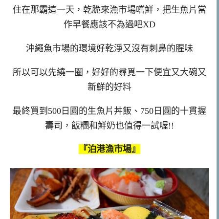
住在那霸這一天，乾脆來漁市場嚐鮮，把生魚片當
作早餐應該不為過吧XD
沖繩魚市場的環境好乾淨又沒有刺鼻的腥味
所以可以先繞一圈，好好的尋覓一下便宜又大碗又
新鮮的好料
最終買到500日圓的生魚片丼飯、750日圓的十貫握
壽司，飯糰和鮮奶也值得一試喔!!
『泊港漁市場』