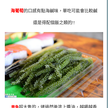
海葡萄
的口感有點海鹹味，單吃可能會比較鹹
還是得配個飯之類的!!
超大隻的，烤過然後塗上醬油，越嚼越香
章魚