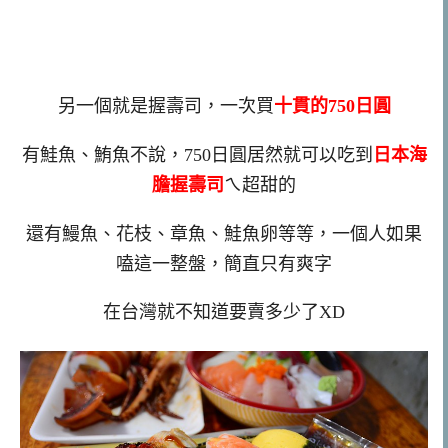
另一個就是握壽司，一次買
十貫的750日圓
有鮭魚、鮪魚不說，750日圓居然就可以吃到
日本海
膽握壽司
ㄟ超甜的
還有鰻魚、花枝、章魚、鮭魚卵等等，一個人如果
嗑這一整盤，簡直只有爽字
在台灣就不知道要賣多少了XD