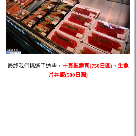
最終我們挑選了這些，
十貫握壽司(750日圓)、生魚
片丼飯(500日圓)