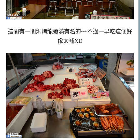
這間有一間焗烤龍蝦滿有名的~~不過一早吃這個好
像太補XD