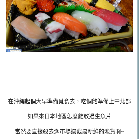
在沖繩起個大早準備覓食去，吃個飽準備上中北部
如果來日本地區怎麼能放過生魚片
當然要直接殺去漁市場攔截最新鮮的漁貨啊~