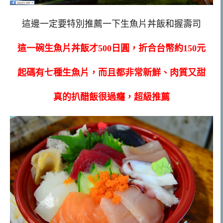
這邊一定要特別推薦一下生魚片丼飯和握壽司
這一碗生魚片丼飯才500日圓，折合台幣約150元
起碼有七種生魚片，而且都非常新鮮、肉質又甜
真的扒醋飯很過癮，超級推薦