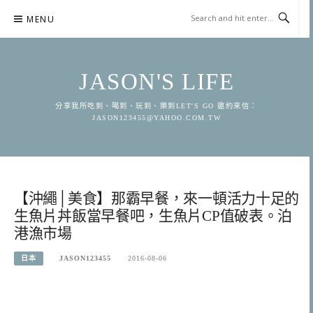
Skip
MENU
to
content
JASON'S LIFE
分享我所吃到、喝到、玩到、樂到LET'S GO 邀約來信：
JASON123455@YAHOO.COM.TW
【沖繩│美食】那霸早餐，來一頓活力十足的
生魚片丼飯當早餐吧，生魚片CP值破表。泊
港漁市場
日本
JASON123455
2016-08-06