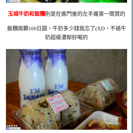
玉城牛奶和飯糰
則是在進門後的左手邊第一間買的
飯糰兩顆160日圓，牛奶多少錢我忘了(XD，不過牛
奶超級濃郁好喝的