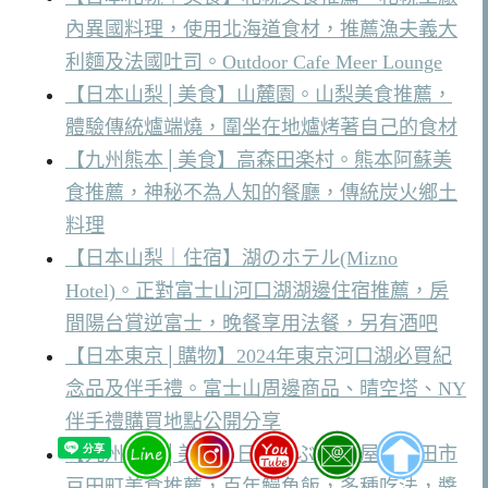
內異國料理，使用北海道食材，推薦漁夫義大
利麵及法國吐司。Outdoor Cafe Meer Lounge
【日本山梨│美食】山麓園。山梨美食推薦，
體驗傳統爐端燒，圍坐在地爐烤著自己的食材
【九州熊本│美食】高森田楽村。熊本阿蘇美
食推薦，神秘不為人知的餐廳，傳統炭火鄉土
料理
【日本山梨｜住宿】湖のホテル(Mizno
Hotel)。正對富士山河口湖湖邊住宿推薦，房
間陽台賞逆富士，晚餐享用法餐，另有酒吧
【日本東京│購物】2024年東京河口湖必買紀
念品及伴手禮。富士山周邊商品、晴空塔、NY
伴手禮購買地點公開分享
【九州大分│美食】日田まぶし 千屋。日田市
豆田町美食推薦，百年鰻魚飯，多種吃法，醬