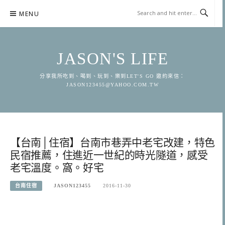
Skip
MENU
to
content
JASON'S LIFE
分享我所吃到、喝到、玩到、樂到LET'S GO 邀約來信：
JASON123455@YAHOO.COM.TW
【台南│住宿】台南市巷弄中老宅改建，特色
民宿推薦，住進近一世紀的時光隧道，感受
老宅溫度。窩。好宅
台南住宿
JASON123455
2016-11-30