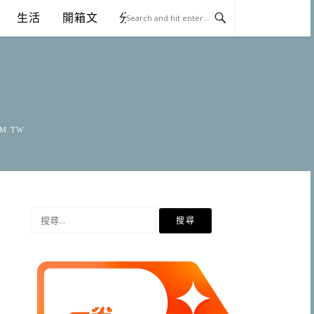
生活
開箱文
分享
OM.TW
搜
尋
關
鍵
字: