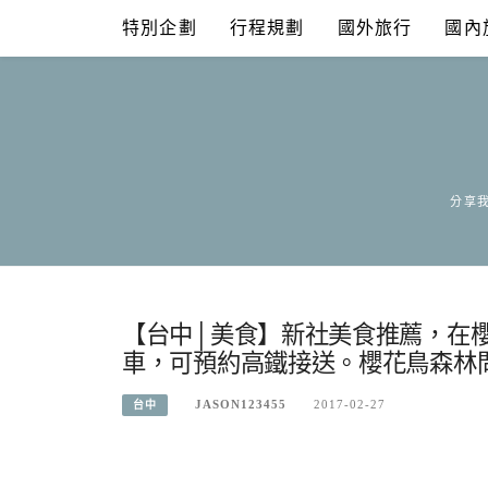
Skip
特別企劃
行程規劃
國外旅行
國內
to
content
分享我
【台中│美食】新社美食推薦，在
車，可預約高鐵接送。櫻花鳥森林
JASON123455
2017-02-27
台中