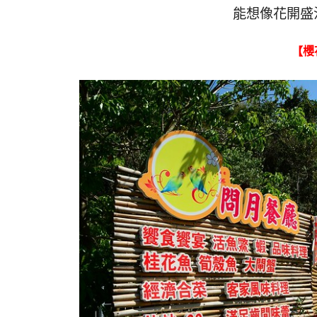
能想像花開盛
【櫻