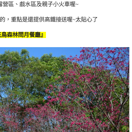
露營區、戲水區及親子小火車喔~
的，重點是還提供高鐵接送喔~太貼心了
花鳥森林問月餐廳』