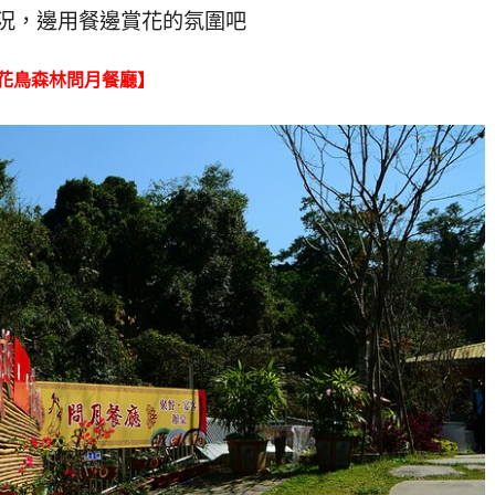
況，邊用餐邊賞花的氛圍吧
花鳥森林問月餐廳】