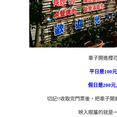
車子開進櫻
平日是100
假日是200
切記!!收取完門票後，把車子
映入眼簾的就是