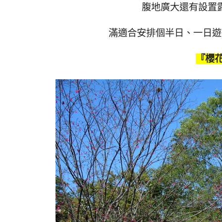
腹地廣大還有設置
滿適合安排個半日、一日遊
『櫻