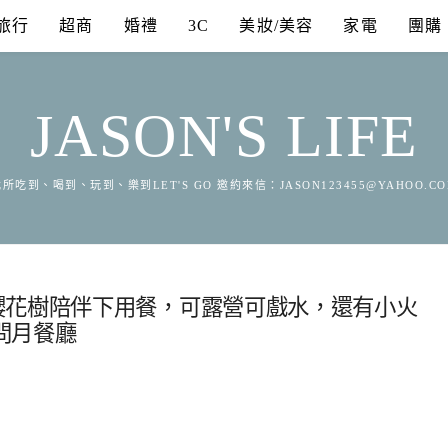
旅行
超商
婚禮
3C
美妝/美容
家電
團購
JASON'S LIFE
所吃到、喝到、玩到、樂到LET'S GO 邀約來信：
JASON123455@YAHOO.C
櫻花樹陪伴下用餐，可露營可戲水，還有小火
問月餐廳