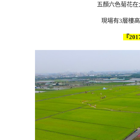
五顏六色菊花在
現場有3層樓
『20