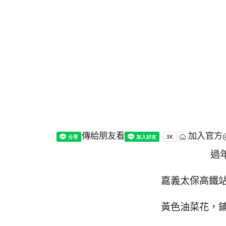
傳給朋友看
加入官方@
過
嘉義太保高鐵站
黃色油菜花，