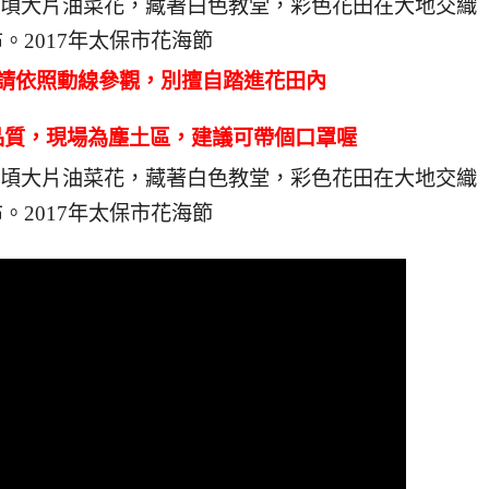
請依照動線參觀，別擅自踏進花田內
品質，現場為塵土區，建議可帶個口罩喔