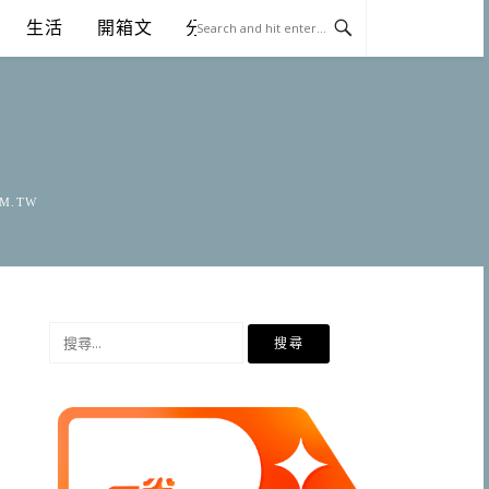
生活
開箱文
分享
OM.TW
搜
尋
關
鍵
字: