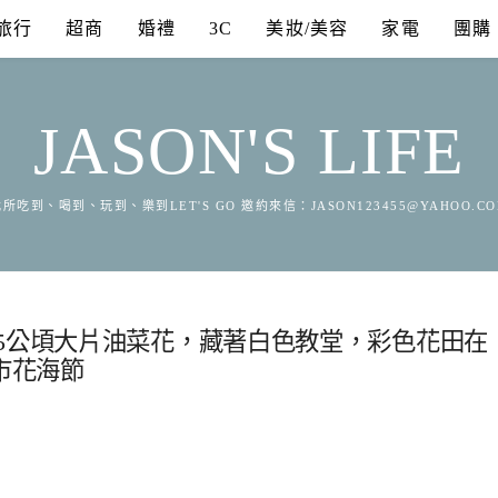
旅行
超商
婚禮
3C
美妝/美容
家電
團購
JASON'S LIFE
所吃到、喝到、玩到、樂到LET'S GO 邀約來信：
JASON123455@YAHOO.C
5公頃大片油菜花，藏著白色教堂，彩色花田在
市花海節