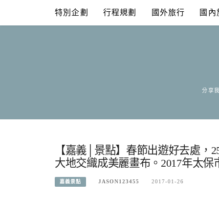
Skip
特別企劃
行程規劃
國外旅行
國內
to
content
分享我
【嘉義│景點】春節出遊好去處，2
大地交織成美麗畫布。2017年太保
JASON123455
2017-01-26
嘉義景點