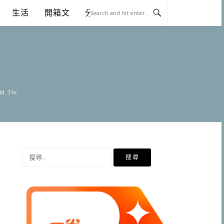
生活
開箱文
分享
OM.TW
搜
尋
關
鍵
字: