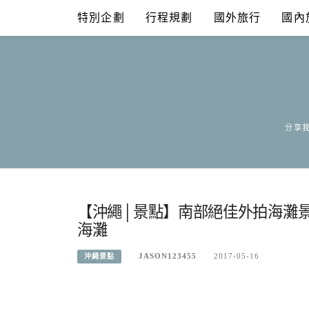
Skip
特別企劃
行程規劃
國外旅行
國內
to
content
分享我
【沖繩│景點】南部絕佳外拍海灘
海灘
JASON123455
2017-05-16
沖繩景點