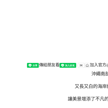
傳給朋友看
加入官方@
沖繩南
又長又白的海岸
讓美景增添了不凡