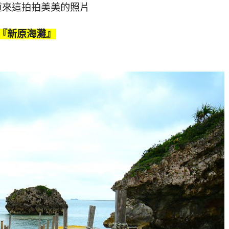
道來這拍拍美美的照片
『新原海灘』