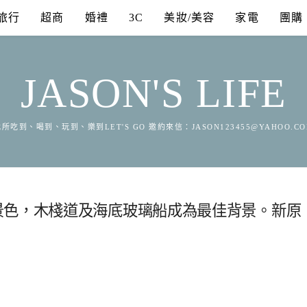
旅行
超商
婚禮
3C
美妝/美容
家電
團購
JASON'S LIFE
所吃到、喝到、玩到、樂到LET'S GO 邀約來信：
JASON123455@YAHOO.C
景色，木棧道及海底玻璃船成為最佳背景。新原