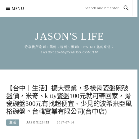
Skip
MENU
to
content
JASON'S LIFE
分享我所吃到、喝到、玩到、樂到LET'S GO 邀約來信：
JASON123455@YAHOO.COM.TW
【台中｜生活】擴大營業，多樣骨瓷盤碗破
盤價，米奇、kitty瓷盤100元就可帶回家，骨
瓷碗盤300元有找超便宜、少見的波希米亞風
格碗盤。台韓實業有限公司(台中店)
生活
JASON123455
2017-07-14