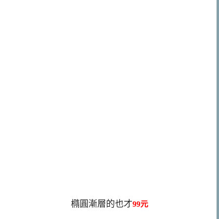
橢圓漸層的也才
99元