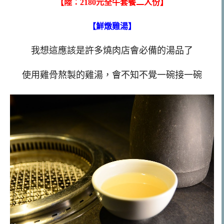
【陸：2180元全牛套餐二人份】
【鮮燉雞湯】
我想這應該是許多燒肉店會必備的湯品了
使用雞骨熬製的雞湯，會不知不覺一碗接一碗