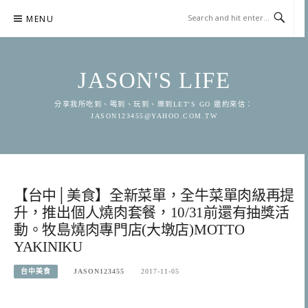
Skip
MENU
to
content
JASON'S LIFE
分享我所吃到、喝到、玩到、樂到LET'S GO 邀約來信：
JASON123455@YAHOO.COM.TW
【台中│美食】全新菜單，全牛菜單肉級再提
升，推出個人燒肉套餐，10/31前還有抽獎活
動。牧島燒肉專門店(大墩店)MOTTO
YAKINIKU
台中美食
JASON123455
2017-11-05