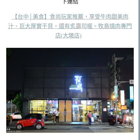
下連結
【台中│美食】食尚玩家推薦，享受牛肉甜美肉
汁、巨大厚實干貝，還有炙壽司喔。牧島燒肉專門
店(大墩店)