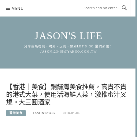
Skip
MENU
to
content
JASON'S LIFE
分享我所吃到、喝到、玩到、樂到LET'S GO 邀約來信：
JASON123455@YAHOO.COM.TW
【香港｜美食】銅鑼灣美食推薦，高貴不貴
的港式大菜，使用活海鮮入菜，激推蜜汁叉
燒。大三圓酒家
香港美食
JASON123455
2018-01-04