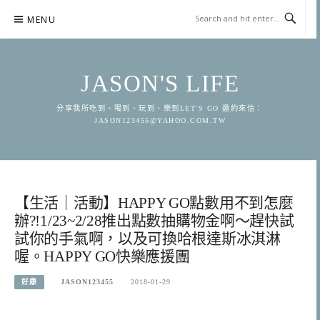
Skip
MENU
to
content
JASON'S LIFE
分享我所吃到、喝到、玩到、樂到LET'S GO 邀約來信：
JASON123455@YAHOO.COM.TW
【生活｜活動】HAPPY GO點數用不到怎麼
辦?!1/23~2/28推出點數抽購物金啊～趕快試
試你的手氣啊，以及可換哈根達斯冰淇淋
喔。HAPPY GO快樂應援團
好康
JASON123455
2018-01-29