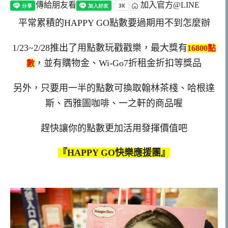
傳給朋友看
加入官方@LINE
平常累積的HAPPY GO點數要過期用不到怎麼辦
1/23~2/28推出了用點數玩戳戳樂，最大獎有
16800點
，並有購物金、Wi-Go7折租金折扣等獎品
數
另外，只要用一半的點數可換取翰林茶棧、哈根達
斯、西雅圖咖啡、一之軒的商品喔
趕快讓你的點數更加活用發揮價值吧
『HAPPY GO快樂應援團』