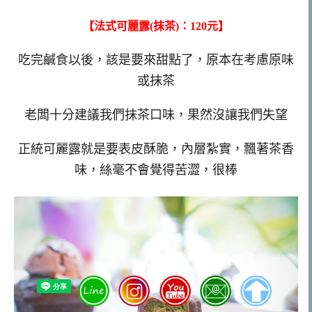
【法式可麗露(抹茶)：120元】
吃完鹹食以後，該是要來甜點了，原本在考慮原味
或抹茶
老闆十分建議我們抹茶口味，果然沒讓我們失望
正統可麗露就是要表皮酥脆，內層紮實，飄著茶香
味，絲毫不會覺得苦澀，很棒