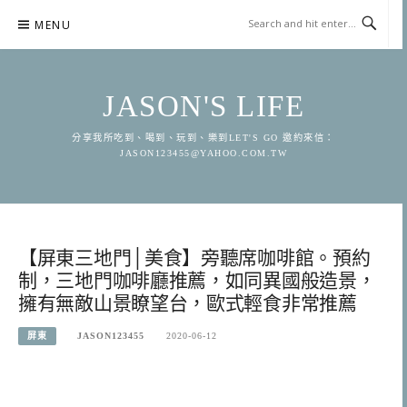
Skip
MENU
to
content
JASON'S LIFE
分享我所吃到、喝到、玩到、樂到LET'S GO 邀約來信：
JASON123455@YAHOO.COM.TW
【屏東三地門│美食】旁聽席咖啡館。預約
制，三地門咖啡廳推薦，如同異國般造景，
擁有無敵山景瞭望台，歐式輕食非常推薦
屏東
JASON123455
2020-06-12