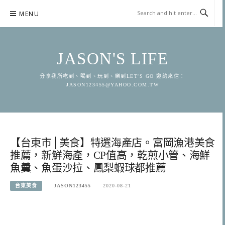
Skip
MENU
to
content
JASON'S LIFE
分享我所吃到、喝到、玩到、樂到LET'S GO 邀約來信：
JASON123455@YAHOO.COM.TW
【台東市│美食】特選海產店。富岡漁港美食
推薦，新鮮海產，CP值高，乾煎小管、海鮮
魚羹、魚蛋沙拉、鳳梨蝦球都推薦
台東美食
JASON123455
2020-08-21