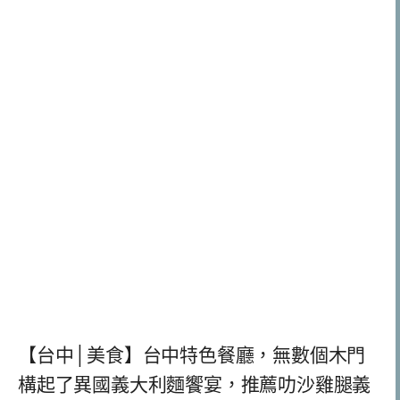
【台中│美食】台中特色餐廳，無數個木門
構起了異國義大利麵饗宴，推薦叻沙雞腿義