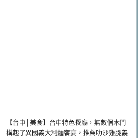
【台中│美食】台中特色餐廳，無數個木門
構起了異國義大利麵饗宴，推薦叻沙雞腿義