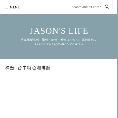
Skip
MENU
to
content
JASON'S LIFE
分享我所吃到、喝到、玩到、樂到LET'S GO 邀約來信：
JASON123455@YAHOO.COM.TW
標籤:
台中特色咖啡廳