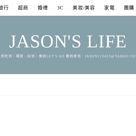
旅行
超商
婚禮
3C
美妝/美容
家電
團購
JASON'S LIFE
所吃到、喝到、玩到、樂到LET'S GO 邀約來信：
JASON123455@YAHOO.C