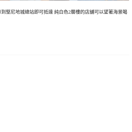
車到堅尼地城總站即可抵達 純白色2層樓的店舖可以望著海景喝