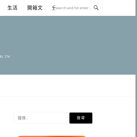
生活
開箱文
分享
OM.TW
搜
尋
關
鍵