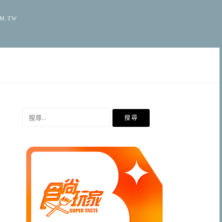
OM.TW
搜
尋
關
鍵
字: