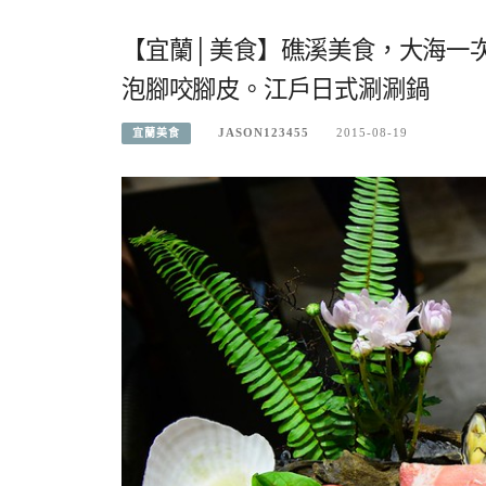
【宜蘭│美食】礁溪美食，大海一
泡腳咬腳皮。江戶日式涮涮鍋
JASON123455
2015-08-19
宜蘭美食