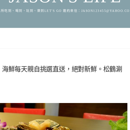
所吃到、喝到、玩到、樂到LET'S GO 邀約來信：
JASON123455@YAHOO.C
，海鮮每天親自挑選直送，絕對新鮮。松鶴涮