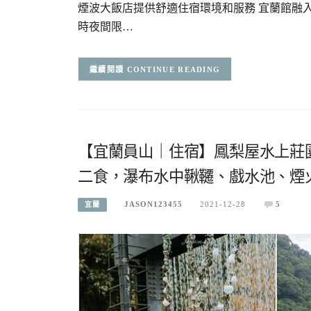
煙波大飯店提供舒適住宿環境和服務 宜蘭館融入
時夜間限…
CONTINUE READING
【宜蘭員山｜住宿】鳳梨屋水上莊園
二食，瀑布水中鞦韆、戲水池、煙
JASON123455
2021-12-28
5
宜蘭