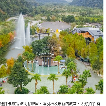
韆打卡熱點 透明咖啡屋、落羽松及最新的教堂，太好拍了 有