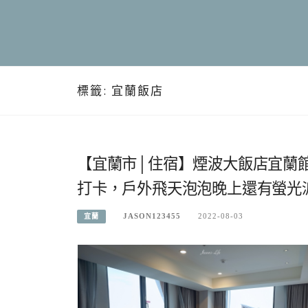
標籤:
宜蘭飯店
【宜蘭市│住宿】煙波大飯店宜蘭
打卡，戶外飛天泡泡晚上還有螢光
JASON123455
2022-08-03
宜蘭