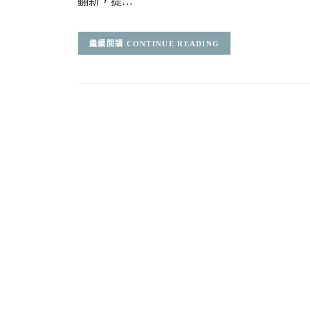
翻新，提…
CONTINUE READING