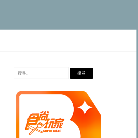
搜
尋
關
鍵
字: