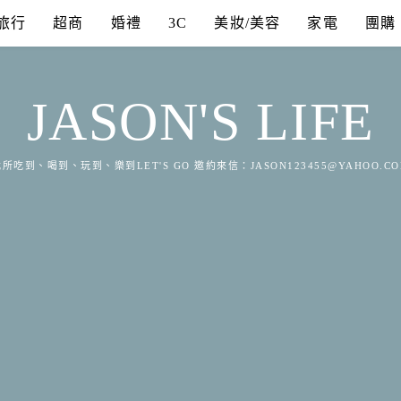
旅行
超商
婚禮
3C
美妝/美容
家電
團購
JASON'S LIFE
所吃到、喝到、玩到、樂到LET'S GO 邀約來信：
JASON123455@YAHOO.C