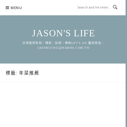
Skip
MENU
to
content
JASON'S LIFE
分享我所吃到、喝到、玩到、樂到LET'S GO 邀約來信：
JASON123455@YAHOO.COM.TW
標籤:
年菜推薦