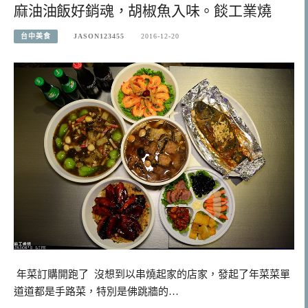
麻油油飯好銷魂，胡椒魚入味。餤工業燒
台中美食
JASON123455
2016-12-20
年菜訂購開跑了 沒想到以串燒起家的店家，發起了年菜菜單
道道都是手路菜，特別是佛跳牆的…