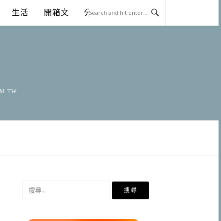
生活
開箱文
分享
OM.TW
搜
尋
關
鍵