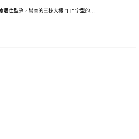
居住型態，聳高的三棟大樓 ”ㄇ” 字型的…