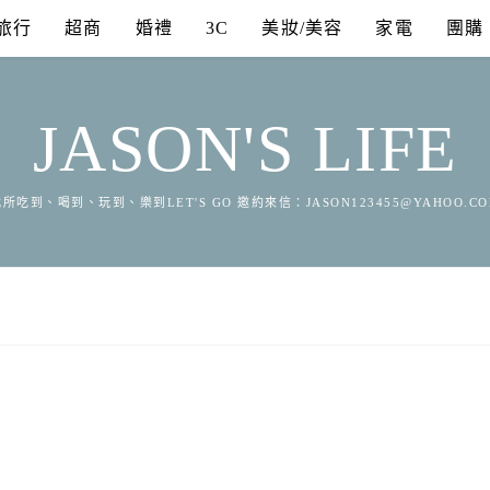
旅行
超商
婚禮
3C
美妝/美容
家電
團購
JASON'S LIFE
所吃到、喝到、玩到、樂到LET'S GO 邀約來信：
JASON123455@YAHOO.C