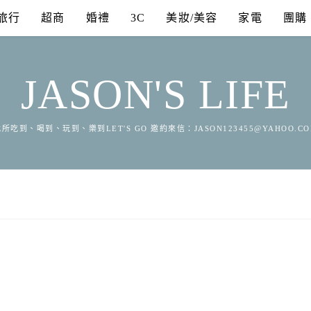
旅行
超商
婚禮
3C
美妝/美容
家電
團購
JASON'S LIFE
所吃到、喝到、玩到、樂到LET'S GO 邀約來信：
JASON123455@YAHOO.C