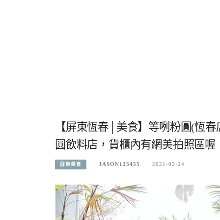
【屏東恆春│美食】等咧粉圓(恆春
圓飲料店，貨櫃內有網美拍照區喔
JASON123455
2021-02-24
屏東美食