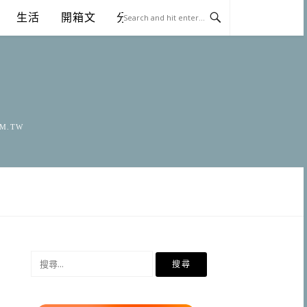
生活
開箱文
分享
OM.TW
搜
尋
關
鍵